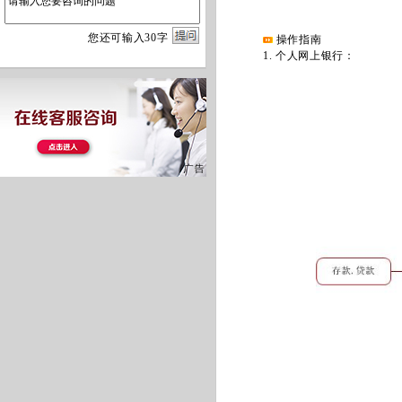
您
还
可输入
30
字
操作指南
1. 个人网上银行：