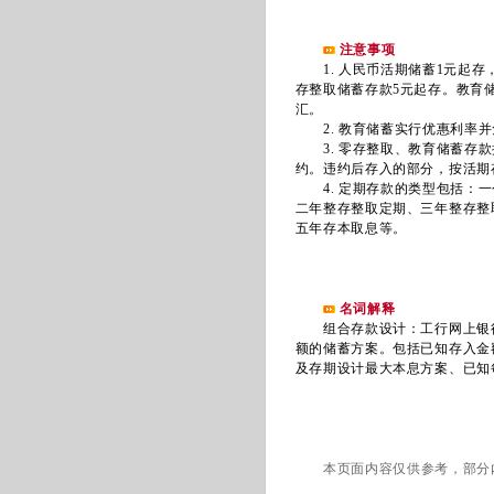
注意事项
1. 人民币活期储蓄1元起存
存整取储蓄存款5元起存。教育
汇。
2. 教育储蓄实行优惠利率并
3. 零存整取、教育储蓄存款
约。违约后存入的部分，按活期
4. 定期存款的类型包括：一
二年整存整取定期、三年整存整
五年存本取息等。
名词解释
组合存款设计：工行网上银行
额的储蓄方案。包括已知存入金
及存期设计最大本息方案、已知
本页面内容仅供参考，部分