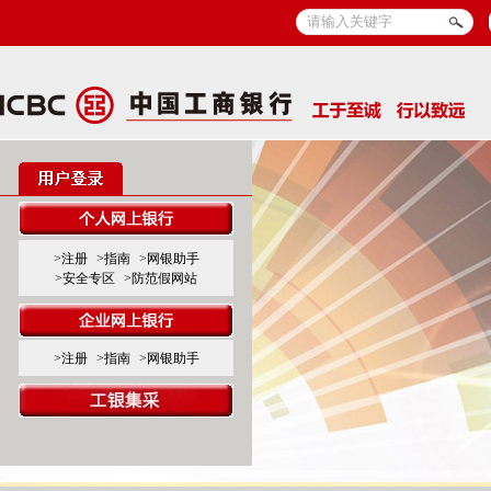
>注册
>指南
>网银助手
>安全专区
>防范假网站
>注册
>指南
>网银助手