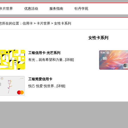
卡片世界
优惠活动
服务指南
牡丹学苑
您所在的位置：
信用卡
>
卡片世界
>
女性卡系列
女性卡系列
工银信用卡·光芒系列
有光，就有希望和力量...[
详细
]
工银简爱信用卡
悦己 悦爱 悦世界...[
详细
]