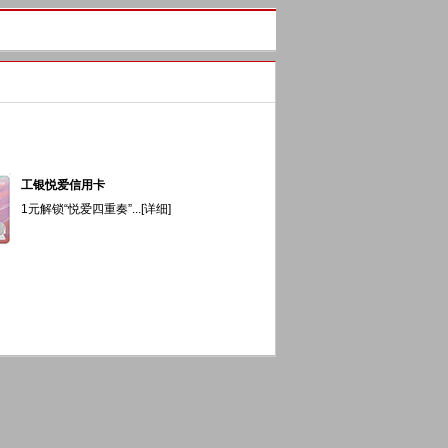
工银悦爱信用卡
1元解锁“悦爱四重奏”...[
详细
]