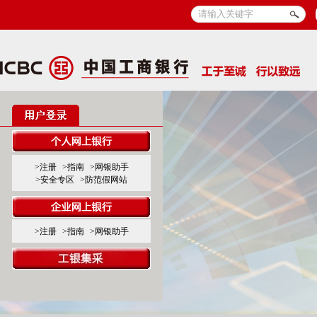
>注册
>指南
>网银助手
>安全专区
>防范假网站
>注册
>指南
>网银助手