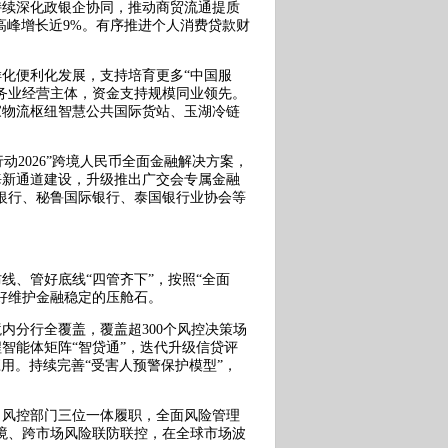
持续深化政银企协同，推动商贸流通提质
高峰增长近9%。有序推进个人消费贷款财
化便利化发展，支持培育更多“中国服
服务业经营主体，资金支持规模同业领先。
家物流枢纽智慧公共国际货站、玉湖冷链
动2026”跨境人民币全面金融解决方案，
海新通道建设，升级推出广交会专属金融
口银行、秘鲁国际银行、泰国银行业协会等
、管好底线“四管齐下”，按照“全面
好维护金融稳定的压舱石。
内分行全覆盖，覆盖超300个风控决策场
智能体矩阵“智贷通”，迭代升级信贷评
用。持续完善“受害人预警保护模型”，
、风控部门三位一体履职，全面风险管理
化跨境、跨市场风险联防联控，在全球市场波