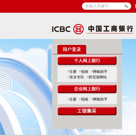
>注册
>指南
>网银助手
>安全专区
>防范假网站
>注册
>指南
>网银助手