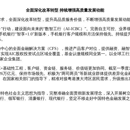
全面深化改革转型 持续增强高质量发展动能
，全面深化改革转型，提升高品质服务价值，不断增强高质量发展动
I+”行动，建设面向未来的“数智工行（AI-ICBC）”。完善自主可控、业界
出手机银行“智享+1.0”新版本，手机银行客户规模和月活保持领先。持续
%。
为中心的全面金融解决方案（CFS），推进产品客户对位，提供融资、融
实现AIC股权投资试点区域全覆盖，基金认缴规模同业第一。以全球工行服
万家企业集团。
C+基础性工程，客户链、资金链、服务链、价值链更加协同。截至一季度末
超26万亿元、保持市场领先。积极为“两司两员”等新就业群体提供差异化金
元。在国家相关部门的指导下，精准对接粤港澳大湾区居民需求，升级推出
色社会主义思想为指导，完整准确全面贯彻新发展理念，深入开展树立
银行、领军银行、清廉银行、现代银行，坚定不移走好中国特色金融发展之