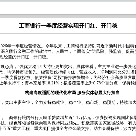
工商银行一季度经营实现开门红、开门稳
布2026年一季度经营情况。今年以来，工商银行坚持以习近平新时代中国
深入践行金融工作的政治性、人民性，全面落实“防风险、强监管、促高
实现经营的开门红、开门稳。
态势，“强优大稳”四大特征更加突出。具体来看，主责主业进一步强化
元，均保持市场领先。经营质效持续向优，营业收入、净利润同比分别增长8.
一季度贷款投放、债券投资“两投”保持较快增长，为经济社会高质量发展
上年末持平；资本充足率18.21%；拨备覆盖率上升0.78个百分点，保持
构建高度适配的现代化布局 服务实体彰显大行担当
突出主责主业，全力支持稳就业、稳企业、稳市场、稳预期，持续加大
，工商银行境内分行人民币贷款增加近1.1万亿元，债券投资实现同比多
科技、绿色等领域贷款余额均保持同业领先。积极落实国家区域战略，有
十五五”重大工程、重大项目提供全方位金融支持。助力春耕备耕，涉农贷款