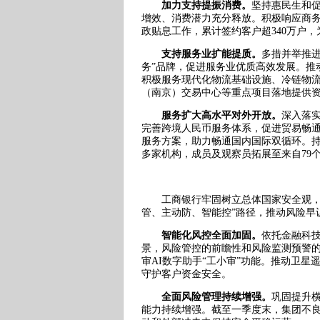
加力支持提振消费。
坚持惠民生和
增效、消费潜力充分释放。积极响应商务
政贴息工作，累计签约客户超340万户，
支持服务业扩能提质。
多措并举推
务”品牌，促进服务业优质高效发展。推
积极服务现代化物流基础设施、冷链物
（南京）交易中心等重点项目落地提供
服务扩大高水平对外开放。
深入落实
完善跨境人民币服务体系，促进贸易畅
服务方案，助力畅通国内国际双循环。持
多家机构，成员及观察员拓展至来自79
工商银行牢固树立总体国家安全观，始
管、主动防、智能控”路径，推动风险早
智能化风控全面加固。
依托金融科技
景，风险管控的前瞻性和风险监测预警的
审AI数字助手“工小审”功能。推动卫
守护客户资金安全。
全面风险管理持续增强。
巩固提升
能力持续增强。截至一季度末，集团不良贷