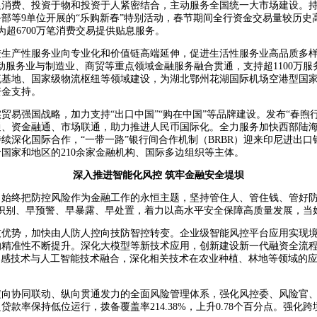
促消费、投资于物和投资于人紧密结合，主动服务全国统一大市场建设。
部等9单位开展的“乐购新春”特别活动，春节期间全行资金交易量较历史
为超6700万笔消费交易提供贴息服务。
进生产性服务业向专业化和价值链高端延伸，促进生活性服务业高品质多样
动服务业与制造业、商贸等重点领域金融服务融合贯通，支持超1100万
流基地、国家级物流枢纽等领域建设，为湖北鄂州花湖国际机场空港型国
资金支持。
贸易强国战略，加力支持“出口中国”“购在中国”等品牌建设。发布“春煦行
通、资金融通、市场联通，助力推进人民币国际化。全力服务加快西部陆
续深化国际合作，“一带一路”银行间合作机制（BRBR）迎来印尼进出
个国家和地区的210余家金融机构、国际多边组织等主体。
深入推进智能化风控 筑牢金融安全堤坝
终把防控风险作为金融工作的永恒主题，坚持管住人、管住钱、管好防线
识别、早预警、早暴露、早处置，着力以高水平安全保障高质量发展，当
优势，加快由人防人控向技防智控转变。企业级智能风控平台应用实现境
精准性不断提升。深化大模型等新技术应用，创新建设新一代融资全流程
星遥感技术与人工智能技术融合，深化相关技术在农业种植、林地等领域的应
横向协同联动、纵向贯通发力的全面风险管理体系，强化风控委、风险官
款率保持低位运行，拨备覆盖率214.38%，上升0.78个百分点。强