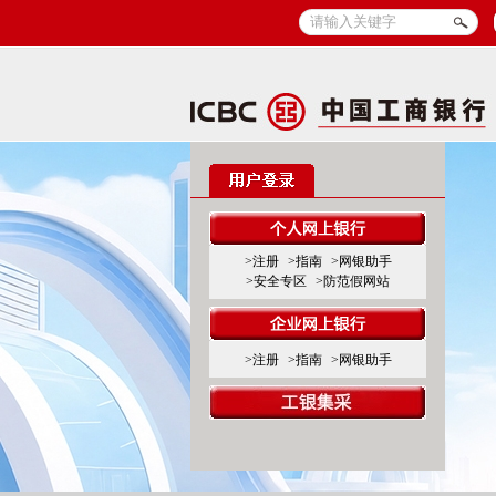
>注册
>指南
>网银助手
>安全专区
>防范假网站
>注册
>指南
>网银助手