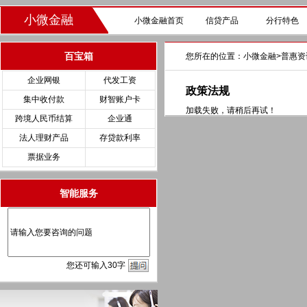
小微金融
小微金融首页
信贷产品
分行特色
百宝箱
您所在的位置：
小微金融
>
普惠资
企业网银
代发工资
政策法规
集中收付款
财智账户卡
加载失败，请稍后再试！
跨境人民币结算
企业通
法人理财产品
存贷款利率
票据业务
智能服务
您
还
可输入
30
字