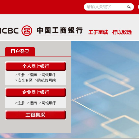
>注册
>指南
>网银助手
>安全专区
>防范假网站
>注册
>指南
>网银助手