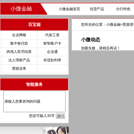
小微金融
小微金融首页
信贷产品
分行特色
百宝箱
您所在的位置：
小微金融
>
普惠资
企业网银
代发工资
小微动态
集中收付款
财智账户卡
加载失败，请稍后再试！
跨境人民币结算
企业通
法人理财产品
存贷款利率
票据业务
智能服务
您
还
可输入
30
字