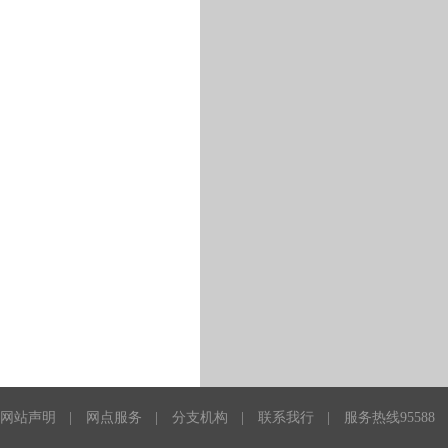
网站声明
|
网点服务
|
分支机构
|
联系我行
|
服务热线95588