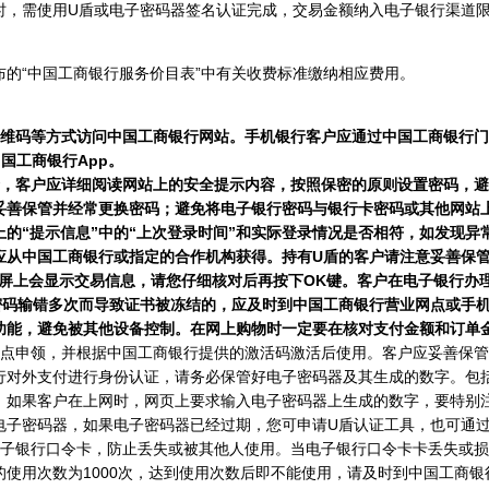
，需使用U盾或电子密码器签名认证完成，交易金额纳入电子银行渠道限
“中国工商银行服务价目表”中有关收费标准缴纳相应费用。
方式访问中国工商银行网站。手机银行客户应通过中国工商银行门户网站（www.
中国工商银行App。
全，客户应详细阅读网站上的安全提示内容，按照保密的原则设置密码，
妥善保管并经常更换密码；避免将电子银行密码与银行卡密码或其他网站
的“提示信息”中的“上次登录时间”和实际登录情况是否相符，如发现异
应从中国工商银行或指定的合作机构获得。持有U盾的客户请注意妥善保
屏上会显示交易信息，请您仔细核对后再按下OK键。客户在电子银行办
密码输错多次而导致证书被冻结的，应及时到中国工商银行营业网点或手
功能，避免被其他设备控制。在网上购物时一定要在核对支付金额和订单
申领，并根据中国工商银行提供的激活码激活后使用。客户应妥善保管
行对外支付进行身份认证，请务必保管好电子密码器及其生成的数字。包
果客户在上网时，网页上要求输入电子密码器上生成的数字，要特别注意，请
电子密码器，如果电子密码器已经过期，您可申请U盾认证工具，也可通
银行口令卡，防止丢失或被其他人使用。当电子银行口令卡卡丢失或损
使用次数为1000次，达到使用次数后即不能使用，请及时到中国工商