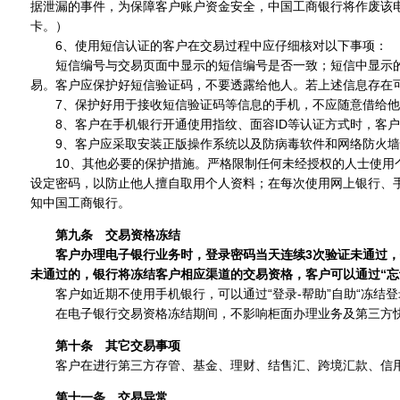
据泄漏的事件，为保障客户账户资金安全，中国工商银行将作废该
卡。）
6、使用短信认证的客户在交易过程中应仔细核对以下事项：
短信编号与交易页面中显示的短信编号是否一致；短信中显示的交
易。客户应保护好短信验证码，不要透露给他人。若上述信息存在
7、保护好用于接收短信验证码等信息的手机，不应随意借给他
8、客户在手机银行开通使用指纹、面容ID等认证方式时，客户
9、客户应采取安装正版操作系统以及防病毒软件和网络防火墙并
10、其他必要的保护措施。严格限制任何未经授权的人士使用个
设定密码，以防止他人擅自取用个人资料；在每次使用网上银行、
知中国工商银行。
第九条 交易资格冻结
客户办理电子银行业务时，登录密码当天连续3次验证未通过，
未通过的，银行将冻结客户相应渠道的交易资格，客户可以通过“忘
客户如近期不使用手机银行，可以通过“登录-帮助”自助“冻结登录
在电子银行交易资格冻结期间，不影响柜面办理业务及第三方
第十条 其它交易事项
客户在进行第三方存管、基金、理财、结售汇、跨境汇款、信用
第十一条 交易异常