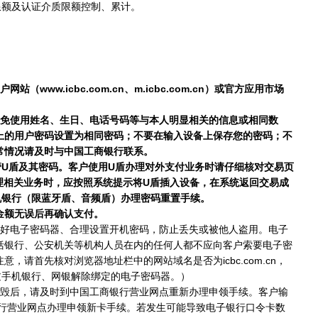
额及认证介质限额控制、累计。
icbc.com.cn、m.icbc.com.cn）或官方应用市场
避免使用姓名、生日、电话号码等与本人明显相关的信息或相同数
上的用户密码设置为相同密码；不要在输入设备上保存您的密码；不
常情况请及时与中国工商银行联系。
管U盾及其密码。客户使用U盾办理对外支付业务时请仔细核对交易页
理相关业务时，应按照系统提示将U盾插入设备，在系统返回交易成
机银行（限蓝牙盾、音频盾）办理密码重置手续。
金额无误后再确认支付。
好电子密码器、合理设置开机密码，防止丢失或被他人盗用。电子
括银行、公安机关等机构人员在内的任何人都不应向客户索要电子密
首先核对浏览器地址栏中的网站域名是否为icbc.com.cn，
过手机银行、网银解除绑定的电子密码器。）
毁后，请及时到中国工商银行营业网点重新办理申领手续。客户输
银行营业网点办理申领新卡手续。若发生可能导致电子银行口令卡数