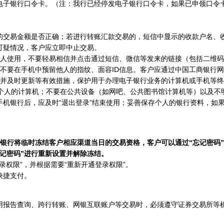
电子银行口令卡。（注：我行已经停发电子银行口令卡，如果已申领口令
易金额是否正确；若进行转账汇款交易的，短信中显示的收款户名、收
可疑情况，客户应立即中止交易。
人使用，不要轻易相信并点击通过短信、微信等发来的链接（包括二维码
不要在手机中预留他人的指纹、面容ID信息。客户应通过中国工商银行
及时更新等有效措施，保护用于办理电子银行业务的计算机或手机等终
人的计算机；不要在公共设备（如网吧、公共图书馆计算机等）以及不明来
手机银行后，应及时“退出登录”结束使用；妥善保存个人的银行资料，如
银行将临时冻结客户相应渠道当日的交易资格，客户可以通过“忘记密码”
记密码”进行重新设置并解除冻结。
权限”，并根据需要“重新开通登录权限”。
快捷支付。
报告查询、跨行转账、网银互联账户等交易时，必须遵守证券交易所等