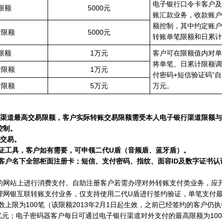
电子银行口令卡客户及
限额
5000元
账汇款业务，收款账户
额控制，其中约定账户
付限额
5000元
转账单笔限额和日累计
限额
1万元
客户可在限额值内对单
将单笔、日累计限额调整
付限额
1万元
付密码+短信验证码”
付限额
5万元
万元。
渠道最高交易限额，客户实际转账交易限额需受本人电子银行渠道限额与
控制。
绝交易。
证工具，客户如有需要，可申领二代U盾（音频盾、蓝牙盾）。
户名下全部柜面注册卡；短信、支付密码、指纹、面容ID及数字证书认
网站上进行消费支付。自助注册客户若需办理对外转账支付类业务，应开
互联转账支付业务，仅支持使用二代U盾进行签约验证，单笔支付最高限
数上限为100笔（该限额2013年2月1日起生效，之前已经签约的客户仍
元；电子密码器客户每日可通过电子银行渠道对外支付的最高限额为10