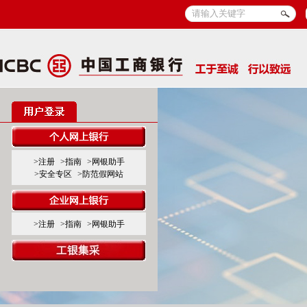
>注册
>指南
>网银助手
>安全专区
>防范假网站
>注册
>指南
>网银助手