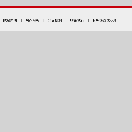
网站声明
|
网点服务
|
分支机构
|
联系我行
| 服务热线 95588