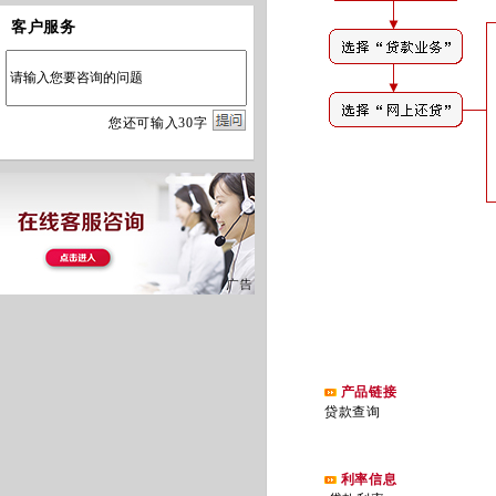
客户服务
您
还
可输入
30
字
产品链接
贷款查询
利率信息