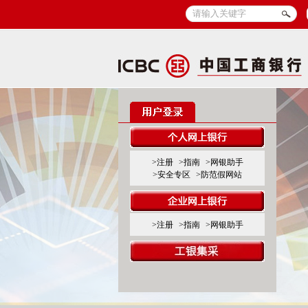
>注册
>指南
>网银助手
>安全专区
>防范假网站
>注册
>指南
>网银助手