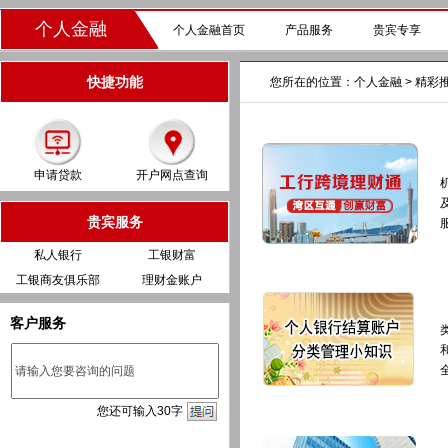
个人金融
个人金融首页
产品服务
贵宾专享
快捷功能
您所在的位置：
个人金融
> 精彩
申请贷款
开户网点查询
贵宾服务
私人银行
工银财富
工银商友俱乐部
理财金账户
客户服务
您
还
可输入
30
字