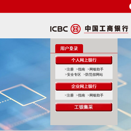
>注册
>指南
>网银助手
>安全专区
>防范假网站
>注册
>指南
>网银助手