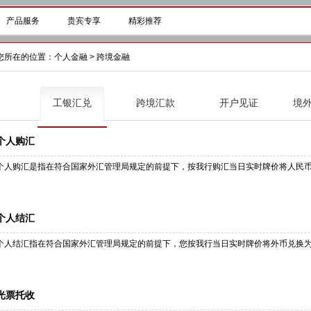
产品服务
贵宾专享
精彩推荐
您所在的位置：
个人金融
> 跨境金融
工银汇兑
跨境汇款
开户见证
境
个人购汇
个人购汇是指在符合国家外汇管理局规定的前提下，按我行购汇当日实时牌价将人民
个人结汇
个人结汇指在符合国家外汇管理局规定的前提下，您按我行当日实时牌价将外币兑换
光票托收