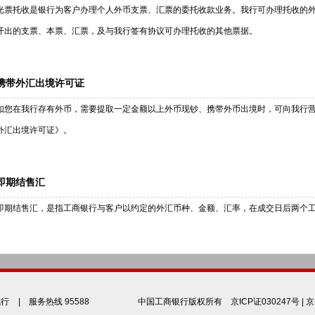
光票托收是银行为客户办理个人外币支票、汇票的委托收款业务。我行可办理托收的
开出的支票、本票、汇票，及与我行签有协议可办理托收的其他票据。
携带外汇出境许可证
如您在我行存有外币，需要提取一定金额以上外币现钞、携带外币出境时，可向我行
外汇出境许可证》。
即期结售汇
即期结售汇，是指工商银行与客户以约定的外汇币种、金额、汇率，在成交日后两个
我行
| 服务热线 95588
中国工商银行版权所有
京ICP证030247号
|
京