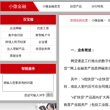
小微金融
小微金融首页
信贷产品
分行特色
百宝箱
您现在的位置：
小微金融
>
企业网银
代发工资
集中收付款
财智账户卡
跨境人民币结算
企业通
法人理财产品
存贷款利率
一、业务简述：
票据业务
网贷通是工行推出的数字化抵（
贷”“网上金融资产池质押融资
智能服务
其中：“e抵快贷”“e企快贷
转，借款人签约后可在合同规
您
还
可输入
30
字
“e扩快贷”产品面向扩大再
购置产业园房产（包括工业园