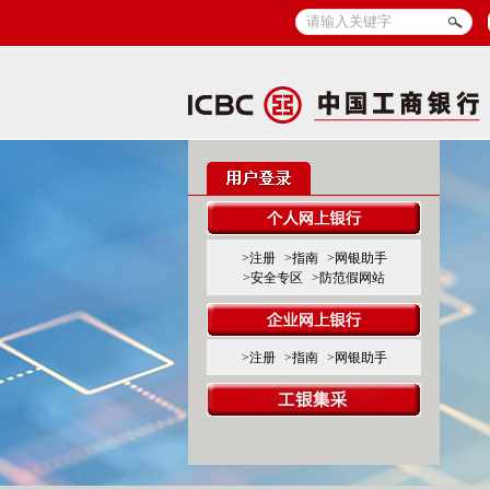
>注册
>指南
>网银助手
>安全专区
>防范假网站
>注册
>指南
>网银助手