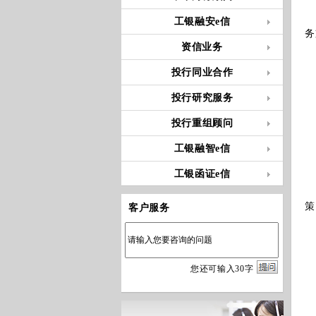
工
工银融安e信
务
资信业务
投行同业合作
中
投行研究服务
企
投行重组顾问
工银融智e信
工银函证e信
双
策
客户服务
本
您
还
可输入
30
字
风