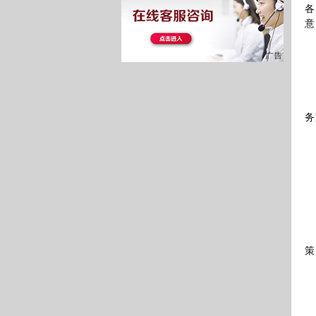
各
意
金
工
务
企
双
策
本