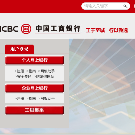
>注册
>指南
>网银助手
>安全专区
>防范假网站
>注册
>指南
>网银助手