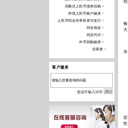
剂
买断式人民币债券回购 >
跨境人民币账户融资 >
工
人民币同业存单投资与发行 >
验
同业借款 >
大
同业代付 >
外币回购融资 >
外
交易类 >
水
客户服务
非
交
1
您
还
可输入
30
字
2
非
宏
性