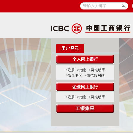
>注册
>指南
>网银助手
>安全专区
>防范假网站
>注册
>指南
>网银助手