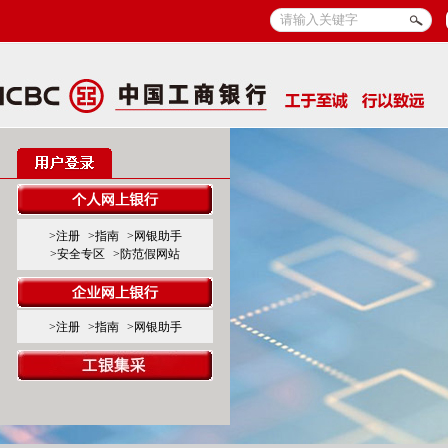
>注册
>指南
>网银助手
>安全专区
>防范假网站
>注册
>指南
>网银助手