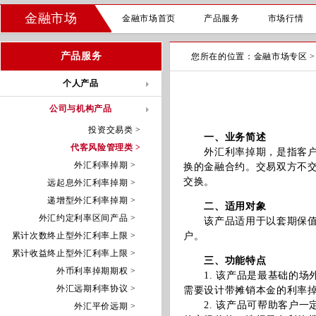
金融市场
金融市场首页
产品服务
市场行情
产品服务
您所在的位置：
金融市场专区
个人产品
公司与机构产品
投资交易类 >
一、业务简述
代客风险管理类 >
外汇利率掉期，是指客户与
外汇利率掉期 >
换的金融合约。交易双方不
交换。
远起息外汇利率掉期 >
递增型外汇利率掉期 >
二、适用对象
外汇约定利率区间产品 >
该产品适用于以套期保值为
累计次数终止型外汇利率上限 >
户。
累计收益终止型外汇利率上限 >
三、功能特点
外币利率掉期期权 >
1. 该产品是最基础的场
外汇远期利率协议 >
需要设计带摊销本金的利率
2. 该产品可帮助客户一
外汇平价远期 >