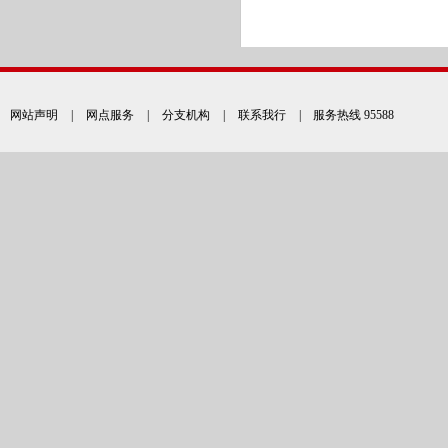
网站声明
|
网点服务
|
分支机构
|
联系我行
| 服务热线 95588