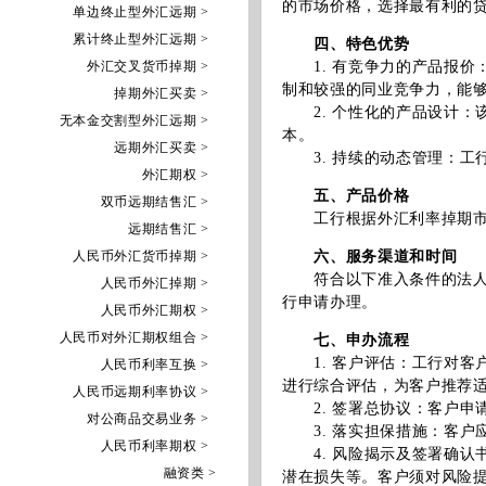
的市场价格，选择最有利的
单边终止型外汇远期 >
累计终止型外汇远期 >
四、特色优势
外汇交叉货币掉期 >
1. 有竞争力的产品报价
制和较强的同业竞争力，能
掉期外汇买卖 >
2. 个性化的产品设计：
无本金交割型外汇远期 >
本。
远期外汇买卖 >
3. 持续的动态管理：工
外汇期权 >
五、产品价格
双币远期结售汇 >
工行根据外汇利率掉期市场
远期结售汇 >
人民币外汇货币掉期 >
六、服务渠道和时间
符合以下准入条件的法人客
人民币外汇掉期 >
行申请办理。
人民币外汇期权 >
人民币对外汇期权组合 >
七、申办流程
1. 客户评估：工行对客
人民币利率互换 >
进行综合评估，为客户推荐
人民币远期利率协议 >
2. 签署总协议：客户申
对公商品交易业务 >
3. 落实担保措施：客户
人民币利率期权 >
4. 风险揭示及签署确认
融资类 >
潜在损失等。客户须对风险