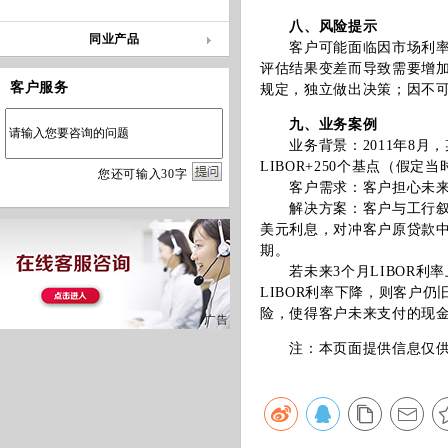
八、风险提示
同业产品
客户可能面临因市场利率变
评估结果变差而导致需要增
客户服务
规定，独立做出决策；因不
九、业务案例
业务背景：2011年8月，
LIBOR+250个基点（假定当
您
还
可输入
30
字
客户需求：客户担心未来美
解决方案：客户与工行叙做美
美元利息，对冲客户原贷款
期。
若未来3个月LIBOR利率
LIBOR利率下降，则客户
险，使得客户未来支付的现
注：本页面提供信息仅供参