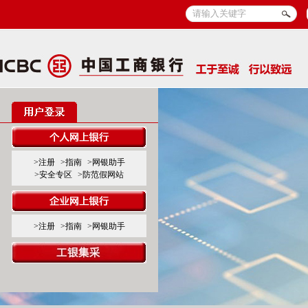
>注册
>指南
>网银助手
>安全专区
>防范假网站
>注册
>指南
>网银助手