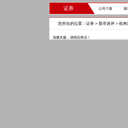
证券
公司个股
股
您所在的位置：
证券
>
股市述评
> 机
加载失败，请稍后再试！