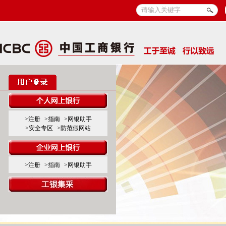
>注册
>指南
>网银助手
>安全专区
>防范假网站
>注册
>指南
>网银助手