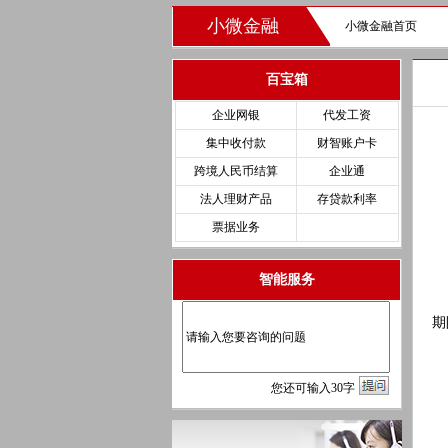
小微金融
小微金融首页
百宝箱
企业网银
代发工资
集中收付款
财智账户卡
跨境人民币结算
企业通
法人理财产品
存贷款利率
工
票据业务
【
智能服务
【
期
【
您
还
可输入
30
字