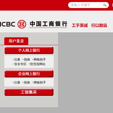
>注册
>指南
>网银助手
>安全专区
>防范假网站
>注册
>指南
>网银助手