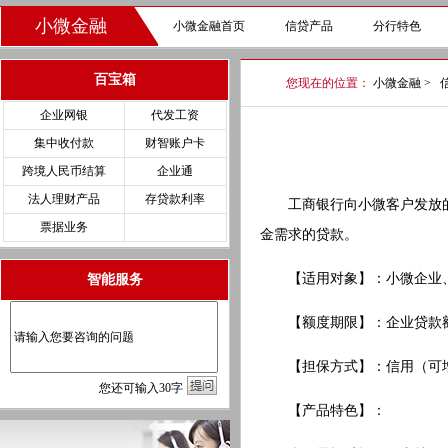
小微金融
小微金融首页
信贷产品
分行特色
百宝箱
您现在的位置：
小微金融
>
企业网银
代发工资
集中收付款
财智账户卡
跨境人民币结算
企业通
法人理财产品
存贷款利率
工商银行向小微客户发放的
票据业务
金需求的贷款。
【适用对象】：小微企业、
智能服务
【额度期限】：企业贷款额度最
【担保方式】：信用（可
您
还
可输入
30
字
【产品特色】：