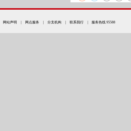
网站声明
|
网点服务
|
分支机构
|
联系我行
| 服务热线 95588