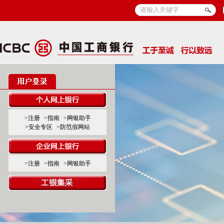
>注册
>指南
>网银助手
>安全专区
>防范假网站
>注册
>指南
>网银助手