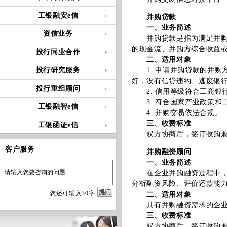
工银融安e信
并购贷款
一、业务简述
资信业务
并购贷款是指为满足并购方
的现金流、并购方综合收益
投行同业合作
二、适用对象
投行研究服务
1. 申请并购贷款的并购
好，没有信贷违约、逃废银
投行重组顾问
2. 信用等级符合工商银
3. 符合国家产业政策和
工银融智e信
4. 并购交易依法合规。
三、收费标准
工银函证e信
双方协商后，签订收购兼并
客户服务
并购融资顾问
一、业务简述
在企业并购融资过程中，工
分析融资风险、评价还款能
您
还
可输入
30
字
二、适用对象
具有并购融资需求的企业
三、收费标准
双方协商后，签订收购兼并