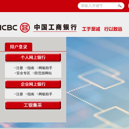
>注册
>指南
>网银助手
>安全专区
>防范假网站
>注册
>指南
>网银助手