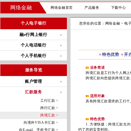
网络金融
网络金融首页
产品服务
下载中心
个人电子银行
您所在的位置：
网络金融
>
电
融e行网上银行
个人电话银行
特色优势
开
个人手机银行
业务简述
服务导览
跨境汇款是工行为个人网上银
跨境汇款向您提供跨境汇款、
账户管理
汇款服务
适用对象
工行汇款 >
具有跨境汇款需求的工行个人
跨行汇款 >
跨境汇款 >
特色优势
向境外VISA卡汇款 >
1. 方便快捷：跨境汇款允许
约了您的宝贵时间。
向E-mail、手机号汇款 >