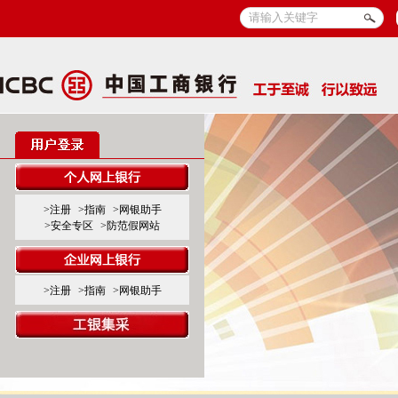
>注册
>指南
>网银助手
>安全专区
>防范假网站
>注册
>指南
>网银助手