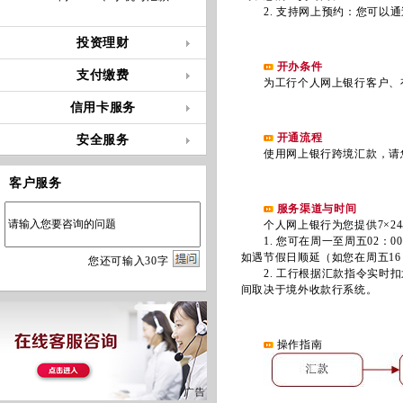
2. 支持网上预约：您可以通
投资理财
开办条件
支付缴费
为工行个人网上银行客户、有
信用卡服务
开通流程
安全服务
使用网上银行跨境汇款，请您
客户服务
服务渠道与时间
个人网上银行为您提供7×24
1. 您可在周一至周五02：00
如遇节假日顺延（如您在周五16
您
还
可输入
30
字
2. 工行根据汇款指令实时扣划
间取决于境外收款行系统。
操作指南