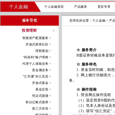
个人金融
个人金融首页
产品服务
贵宾专享
服务导览
您所在的位置：
个人金融
>
产
投资理财
智能资产配置服务 >
开放式财富社区 >
☆ 服务简介
理财规划 >
B股证券转账业务是我行
“利添利”账户理财 >
代理个人保险业务 >
☆ 服务特色
1. 资金实时到账，助您
贵金属业务 >
2. 网上银行功能强大，
“汇市通”外汇买卖 >
务。
开放式基金 >
基金定投 >
☆ 操作指南
1. 营业网点操作流程
凭证式国债 >
（1）选定投资B股的代
柜台记账式债券 >
（2）凭本人身份证及我
第三方存管 >
（3）填写“信汇凭证”，