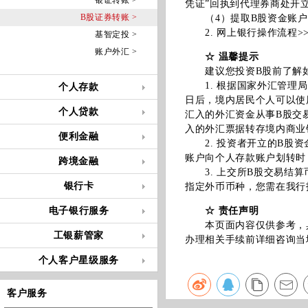
银证转账 >
凭证”回执到代理券商处开
B股证券转账 >
（4）提取B股资金账户
2.
网上银行操作流程>
基智定投 >
账户外汇 >
☆ 温馨提示
建议您投资B股前了解如
1. 根据国家外汇管理局
个人存款
日后，境内居民个人可以使用
个人贷款
汇入的外汇资金从事B股交
入的外汇票据转存境内商业
便利金融
2. 投资者开立的B股资
账户向个人存款账户划转时
跨境金融
3. 上交所B股交易结算
银行卡
指定外币币种，您需在我行
电子银行服务
☆ 责任声明
本页面内容仅供参考，具
工银薪管家
办理相关手续前详细咨询当
个人客户星级服务
客户服务