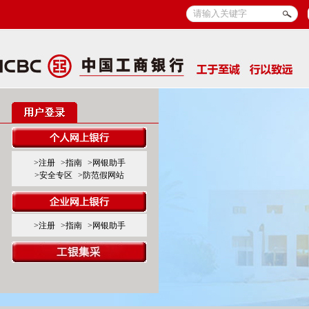
>注册
>指南
>网银助手
>安全专区
>防范假网站
>注册
>指南
>网银助手