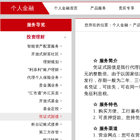
个人金融
个人金融首页
产品服务
贵宾专享
服务导览
您所在的位置：
个人金融
>
产
投资理财
智能资产配置服务 >
开放式财富社区 >
☆ 服务简介
理财规划 >
凭证式国债是我行代理国
“利添利”账户理财 >
元的整数倍。由于以国家信
代理个人保险业务 >
发行，存期一般为二年、三
贵金属业务 >
名凭证，可挂失，可在同一
“汇市通”外汇买卖 >
免征利息税。
开放式基金 >
☆ 服务特色
基金定投 >
1. 购买方便。工行遍布
凭证式国债 >
2. 可质押贷款。您持凭
柜台记账式债券 >
☆ 服务渠道
第三方存管 >
1. 营业网点：您可在营