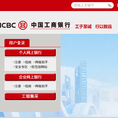
>注册
>指南
>网银助手
>安全专区
>防范假网站
>注册
>指南
>网银助手