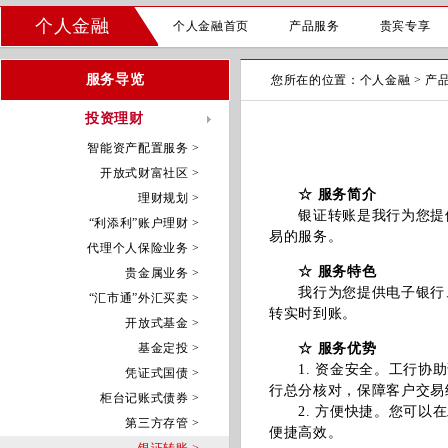
个人金融
个人金融首页
产品服务
贵宾专享
服务导览
您所在的位置：
个人金融
>
产
投资理财
智能资产配置服务 >
开放式财富社区 >
☆ 服务简介
理财规划 >
银证转账是我行为您提供
“利添利”账户理财 >
易的服务。
代理个人保险业务 >
☆ 服务特色
贵金属业务 >
我行为您提供电子银行、
“汇市通”外汇买卖 >
转实时到账。
开放式基金 >
基金定投 >
☆ 服务优势
1. 资金安全。工行协助
凭证式国债 >
行总分核对，保障客户交易
柜台记账式债券 >
2. 方便快捷。您可以在
第三方存管 >
便捷高效。