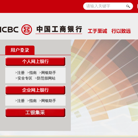
>注册
>指南
>网银助手
>安全专区
>防范假网站
>注册
>指南
>网银助手