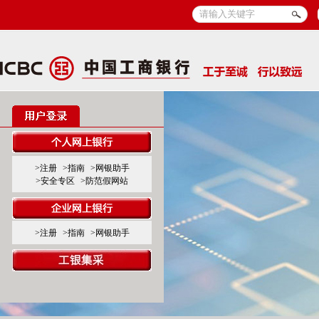
>注册
>指南
>网银助手
>安全专区
>防范假网站
>注册
>指南
>网银助手