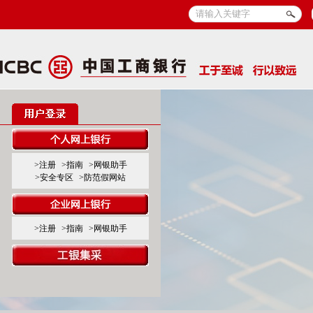
>注册
>指南
>网银助手
>安全专区
>防范假网站
>注册
>指南
>网银助手