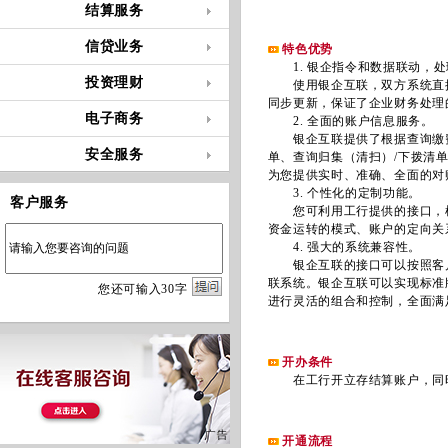
结算服务
信贷业务
特色优势
1. 银企指令和数据联动，处
投资理财
使用银企互联，双方系统直接
同步更新，保证了企业财务处理
电子商务
2. 全面的账户信息服务。
银企互联提供了根据查询缴费
安全服务
单、查询归集（清扫）/下拨清
为您提供实时、准确、全面的对
3. 个性化的定制功能。
客户服务
您可利用工行提供的接口，根
资金运转的模式、账户的定向关
4. 强大的系统兼容性。
银企互联的接口可以按照客户需
联系统。银企互联可以实现标准
您
还
可输入
30
字
进行灵活的组合和控制，全面满
开办条件
在工行开立存结算账户，同时
开通流程