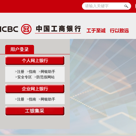
>注册
>指南
>网银助手
>安全专区
>防范假网站
>注册
>指南
>网银助手