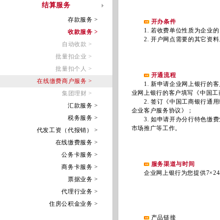
结算服务
存款服务 >
开办条件
1. 若收费单位性质为企业的
收款服务 >
2. 开户网点需要的其它资料
自动收款 >
批量扣企业 >
批量扣个人 >
开通流程
在线缴费商户服务 >
1. 新申请企业网上银行的客
业网上银行的客户填写《中国工
集团理财 >
2. 签订《中国工商银行通用
汇款服务 >
企业客户服务协议》；
税务服务 >
3. 如申请开办分行特色缴费
市场推广等工作。
代发工资（代报销） >
在线缴费服务 >
公务卡服务 >
服务渠道与时间
商务卡服务 >
企业网上银行为您提供7×24
票据业务 >
代理行业务 >
住房公积金业务 >
产品链接