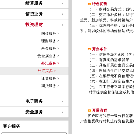
结算服务
特色优势
（一）多种交易方式：我行产
信贷业务
（二）交易币种多样：我行可
兰元、新加坡元、科威特第纳尔
投资理财
（三）优惠的价格：我行是国
系，能以较优的市场价格达成交
国债服务 >
理财服务 >
基金服务 >
开办条件
（一）信用等级为A级（含
贵金属业务 >
（二）有真实的需求背景；
外汇业务 >
（三）具备开展衍生品交易
（四）理解衍生产品交易风险
外汇买卖 >
（五）在银行无不良信用记录
证券服务 >
（六）在工行已核定衍生产品
期货服务 >
（七）在工行开立基本存款账
对于提供全额保证金或其他低
电子商务
开通流程
安全服务
客户应与我行一级分行签署《
户应接受我行对其进行资信及履
客户服务