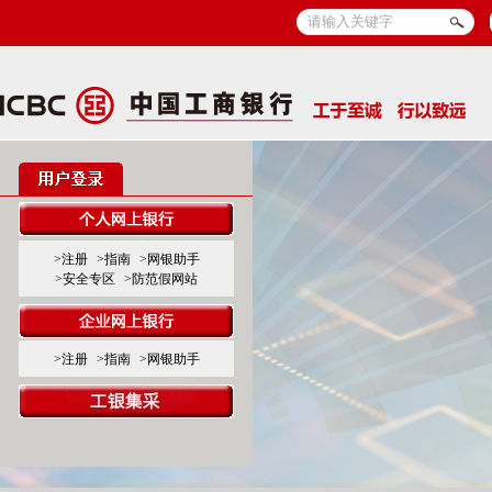
>注册
>指南
>网银助手
>安全专区
>防范假网站
>注册
>指南
>网银助手