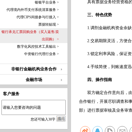
具有票据业务经营资格
银银平台业务 >
代理境内外币支付系统清算服务 >
三、特色优势
代理CIPS间接参与行接入 >
票据转贴现 >
1.调剂金融机构资金余
银行承兑汇票回购业务（买入返售/卖
出回购） >
2.交易期限灵活，方便合
数字化风控技术工具输出 >
3.锁定利率风险，保证资
中资银行代理行业务 >
4.手续简便，到账速度迅
非银行金融机构业务合作
金融市场
四、操作指南
双方确定合作意向后，
客户服务
合作银行，开展尽职调查和
部）进行票据审核及业务审
您
还
可输入
30
字