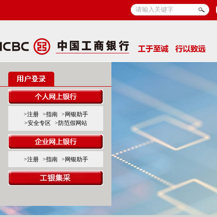
>注册
>指南
>网银助手
>安全专区
>防范假网站
>注册
>指南
>网银助手