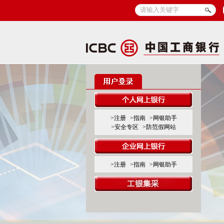
>注册
>指南
>网银助手
>安全专区
>防范假网站
>注册
>指南
>网银助手