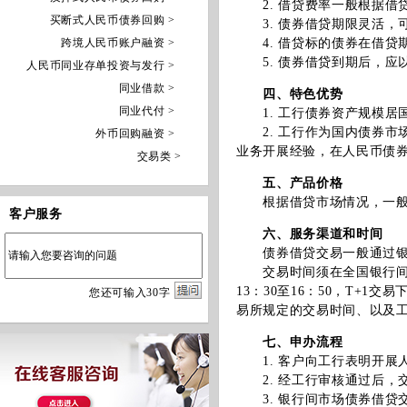
2. 借贷费率一般根据借
买断式人民币债券回购 >
3. 债券借贷期限灵活，可
跨境人民币账户融资 >
4. 借贷标的债券在借贷
5. 债券借贷到期后，应
人民币同业存单投资与发行 >
同业借款 >
四、特色优势
同业代付 >
1. 工行债券资产规模居
2. 工行作为国内债券市
外币回购融资 >
业务开展经验，在人民币债
交易类 >
五、产品价格
根据借贷市场情况，一般
客户服务
六、服务渠道和时间
债券借贷交易一般通过银
交易时间须在全国银行间同业
13：30至16：50，T+1
您
还
可输入
30
字
易所规定的交易时间、以及
七、申办流程
1. 客户向工行表明开展
2. 经工行审核通过后，
3. 银行间市场债券借贷