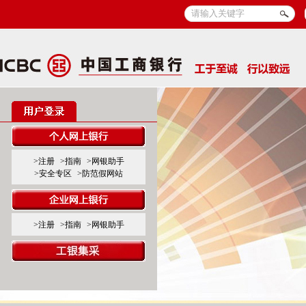
>注册
>指南
>网银助手
>安全专区
>防范假网站
>注册
>指南
>网银助手