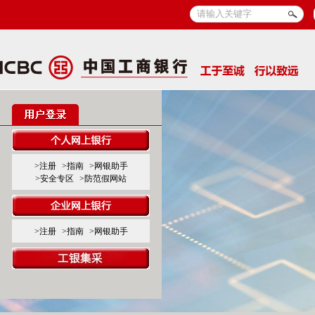
>注册
>指南
>网银助手
>安全专区
>防范假网站
>注册
>指南
>网银助手