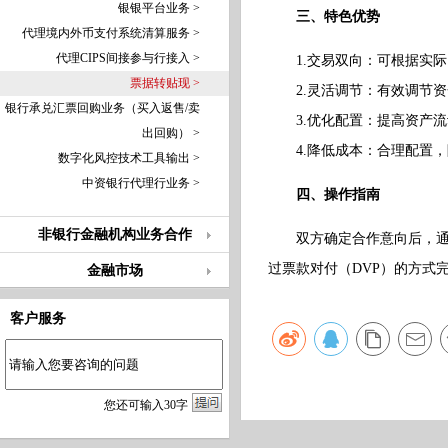
银银平台业务 >
三、特色优势
代理境内外币支付系统清算服务 >
代理CIPS间接参与行接入 >
1.交易双向：可根据实
票据转贴现 >
2.灵活调节：有效调节资
银行承兑汇票回购业务（买入返售/卖
3.优化配置：提高资产流
出回购） >
4.降低成本：合理配置，
数字化风控技术工具输出 >
中资银行代理行业务 >
四、操作指南
非银行金融机构业务合作
双方确定合作意向后，通
过票款对付（DVP）的方式
金融市场
客户服务
您
还
可输入
30
字