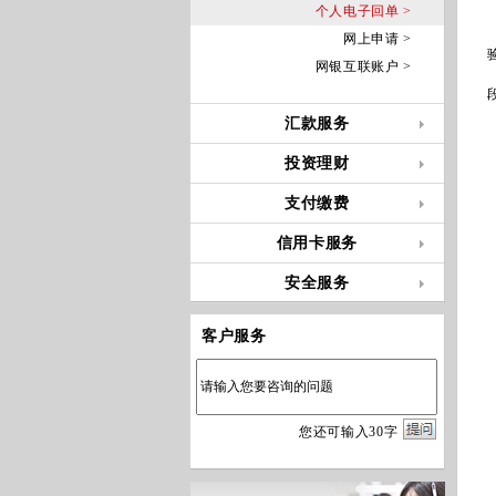
个人电子回单 >
网上申请 >
网银互联账户 >
汇款服务
投资理财
支付缴费
信用卡服务
安全服务
客户服务
您
还
可输入
30
字