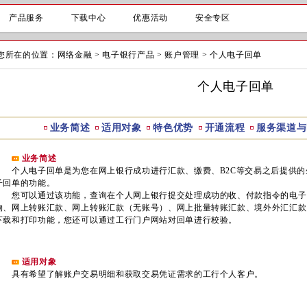
产品服务
下载中心
优惠活动
安全专区
您所在的位置：
网络金融
>
电子银行产品
>
账户管理
>
个人电子回单
个人电子回单
业务简述
适用对象
特色优势
开通流程
服务渠道与
业务简述
个人电子回单是为您在网上银行成功进行汇款、缴费、B2C等交易之后提供的
子回单的功能。
您可以通过该功能，查询在个人网上银行提交处理成功的收、付款指令的电子
物、网上转账汇款、网上转账汇款（无账号）、网上批量转账汇款、境外外汇汇款
下载和打印功能，您还可以通过工行门户网站对回单进行校验。
适用对象
具有希望了解账户交易明细和获取交易凭证需求的工行个人客户。