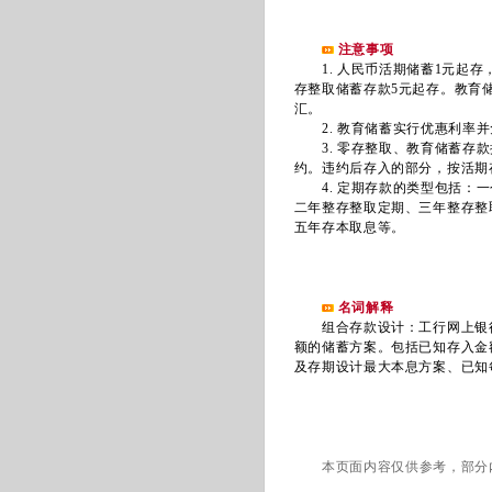
注意事项
1. 人民币活期储蓄1元起存
存整取储蓄存款5元起存。教育
汇。
2. 教育储蓄实行优惠利率并
3. 零存整取、教育储蓄存款
约。违约后存入的部分，按活期
4. 定期存款的类型包括：一
二年整存整取定期、三年整存整
五年存本取息等。
名词解释
组合存款设计：工行网上银行
额的储蓄方案。包括已知存入金
及存期设计最大本息方案、已知
本页面内容仅供参考，部分