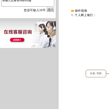
您
还
可输入
30
字
操作指南
1. 个人网上银行：