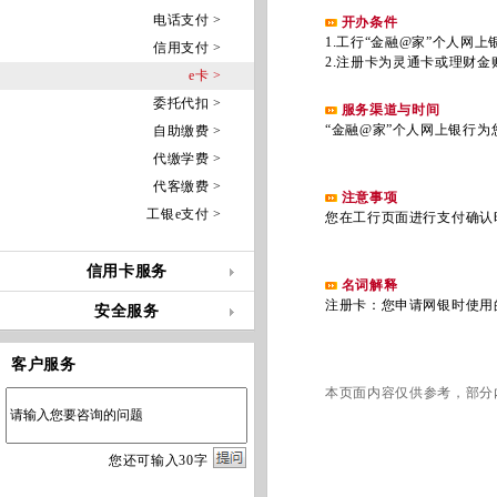
电话支付 >
开办条件
.
1
工行“金融@家”个人网上
信用支付 >
.
2
注册卡为灵通卡或理财金
e卡 >
委托代扣 >
服务渠道与时间
“金融@家”个人网上银行为您
自助缴费 >
代缴学费 >
代客缴费 >
注意事项
工银e支付 >
您在工行页面进行支付确认时
信用卡服务
名词解释
注册卡：您申请网银时使用
安全服务
客户服务
本页面内容仅供参考，部分
您
还
可输入
30
字