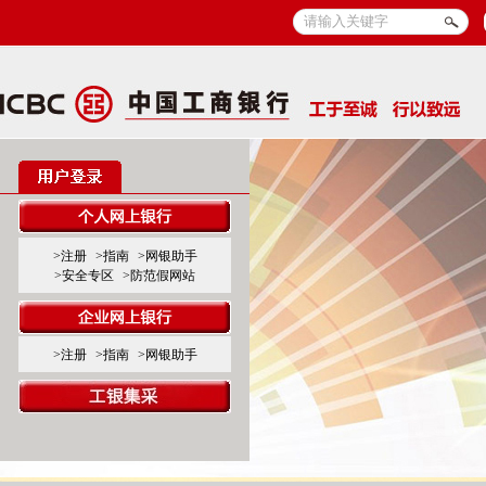
>注册
>指南
>网银助手
>安全专区
>防范假网站
>注册
>指南
>网银助手