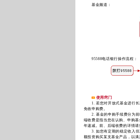
基金频道：
95588电话银行操作流程：
使用窍门
1. 若您对开放式基金进行长
免收申购费。
2. 基金的申购手续费分为前
端收费是指当您在认购、申购基
年递减。前、后端收费的详情请
3. 如您有定期的稳定收入但
额投资购买某支基金产品，以满