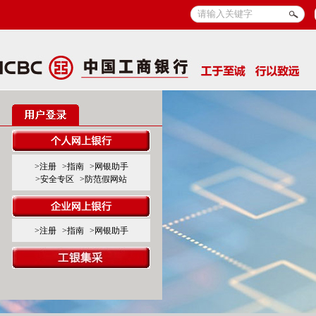
>注册
>指南
>网银助手
>安全专区
>防范假网站
>注册
>指南
>网银助手