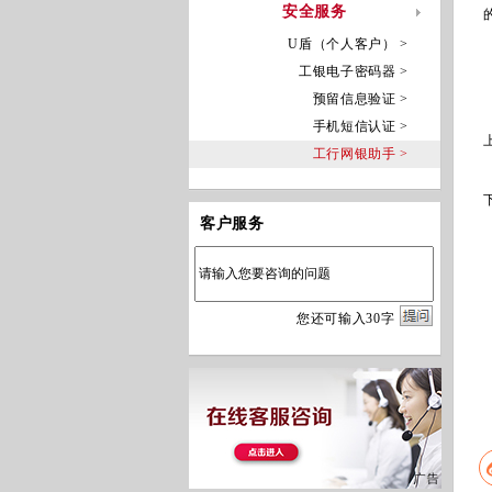
安全服务
U盾（个人客户） >
工银电子密码器 >
预留信息验证 >
手机短信认证 >
工行网银助手 >
客户服务
您
还
可输入
30
字