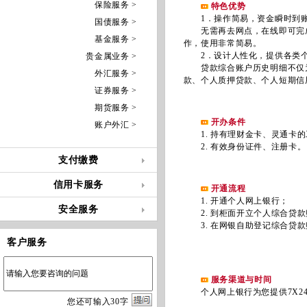
保险服务 >
特色优势
1．操作简易，资金瞬时到
国债服务 >
无需再去网点，在线即可完成
基金服务 >
作，使用非常简易。
2．设计人性化，提供各类个
贵金属业务 >
贷款综合账户历史明细不仅为
外汇服务 >
款、个人质押贷款、个人短期信
证券服务 >
期货服务 >
开办条件
账户外汇 >
1. 持有理财金卡、灵通卡的
2. 有效身份证件、注册卡。
支付缴费
信用卡服务
开通流程
1. 开通个人网上银行；
安全服务
2. 到柜面开立个人综合贷款
3. 在网银自助登记综合贷款
客户服务
服务渠道与时间
个人网上银行为您提供7X24
您
还
可输入
30
字