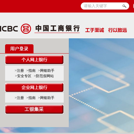
>注册
>指南
>网银助手
>安全专区
>防范假网站
>注册
>指南
>网银助手